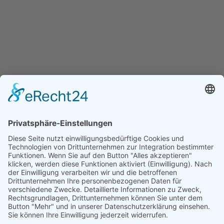
Smart-Repair
Glas - Service
Rechtliches
Datenschutz
Impressum
Kontakt
NPK Neuss
Osterather Str. 6J